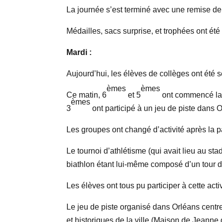
La journée s’est terminé avec une remise de p
Médailles, sacs surprise, et trophées ont été
Mardi :
Aujourd’hui, les élèves de collèges ont été 
èmes
èmes
Ce matin, 6
et 5
ont commencé la 
èmes
3
ont participé à un jeu de piste dans 
Les groupes ont changé d’activité après la 
Le tournoi d’athlétisme (qui avait lieu au s
biathlon étant lui-même composé d’un tour de
Les élèves ont tous pu participer à cette act
Le jeu de piste organisé dans Orléans centre 
et historiques de la ville (Maison de Jeanne