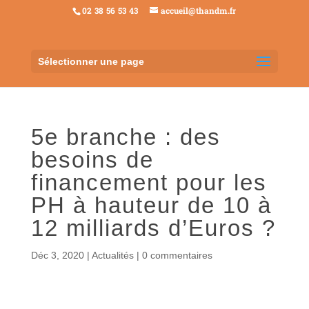
02 38 56 53 43
accueil@thandm.fr
Sélectionner une page
5e branche : des
besoins de
financement pour les
PH à hauteur de 10 à
12 milliards d’Euros ?
Déc 3, 2020
|
Actualités
|
0 commentaires