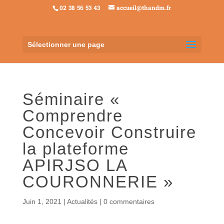
02 38 56 53 43
accueil@thandm.fr
Sélectionner une page
Séminaire «
Comprendre
Concevoir Construire
la plateforme
APIRJSO LA
COURONNERIE »
Juin 1, 2021
|
Actualités
|
0 commentaires