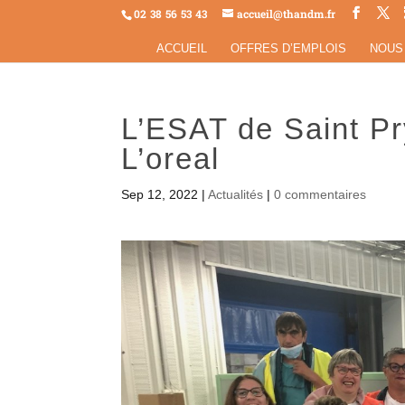
02 38 56 53 43
accueil@thandm.fr
ACCUEIL
OFFRES D’EMPLOIS
NOUS
L’ESAT de Saint Pr
L’oreal
Sep 12, 2022
|
Actualités
|
0 commentaires