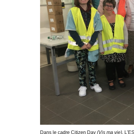
Dans le cadre
Citizen Day
(Vis ma vie),
L’ES