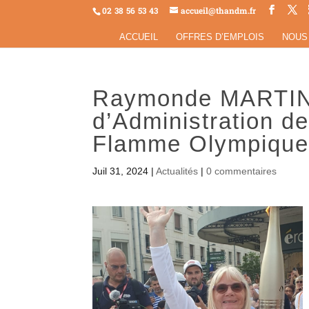
02 38 56 53 43
accueil@thandm.fr
ACCUEIL
OFFRES D’EMPLOIS
NOUS
Raymonde MARTIN
d’Administration de
Flamme Olympique l
Juil 31, 2024
|
Actualités
|
0 commentaires