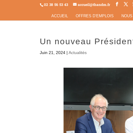
02 38 56 53 43
accueil@thandm.fr
ACCUEIL
OFFRES D’EMPLOIS
NOUS
Un nouveau Présiden
Juin 21, 2024
|
Actualités